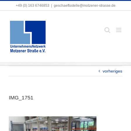
Zum
+49 (0) 163 6746853
+49 (0) 163 6746853
|
|
geschaeftsstelle@motzener-strasse.de
geschaeftsstelle@motzener-strasse.de
Inhalt
springen
IMG_1751
vorheriges
IMG_1751