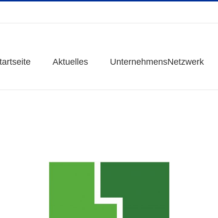
tartseite
tartseite
Aktuelles
Aktuelles
UnternehmensNetzwerk
UnternehmensNetzwerk