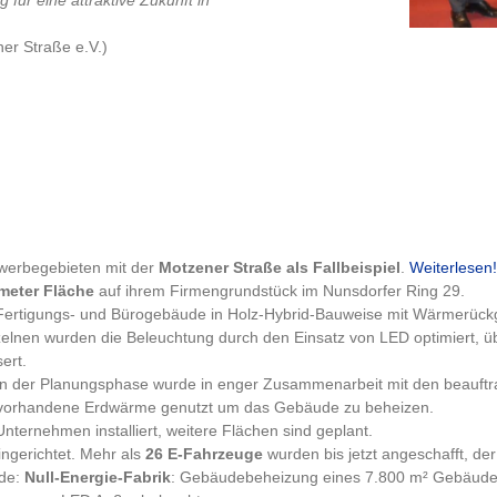
für eine attraktive Zukunft in
er Straße e.V.)
werbegebieten mit der
Motzener Straße als Fallbeispiel
.
Weiterlesen!
meter Fläche
auf ihrem Firmengrundstück im Nunsdorfer Ring 29.
ertigungs- und Bürogebäude in Holz-Hybrid-Bauweise mit Wärmerück
zelnen wurden die Beleuchtung durch den Einsatz von LED optimiert, ü
ert.
 in der Planungsphase wurde in enger Zusammenarbeit mit den beauftra
die vorhandene Erdwärme genutzt um das Gebäude zu beheizen.
ternehmen installiert, weitere Flächen sind geplant.
ingerichtet. Mehr als
26 E-Fahrzeuge
wurden bis jetzt angeschafft, der
ude:
Null-Energie-Fabrik
: Gebäudebeheizung eines 7.800 m² Gebäude