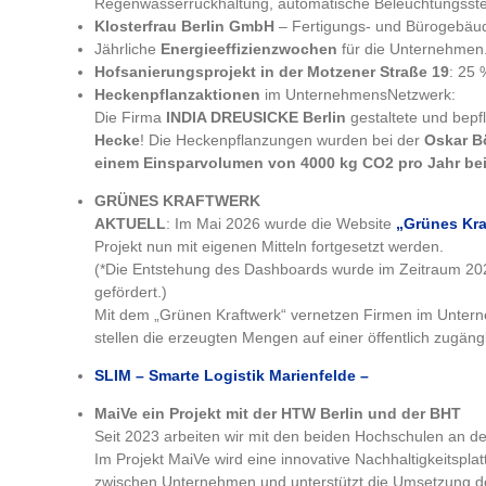
Regenwasserrückhaltung, automatische Beleuchtungsst
Klosterfrau Berlin GmbH
– Fertigungs- und Bürogebäu
Jährliche
Energieeffizienzwochen
für die Unternehmen
Hofsanierungsprojekt in der Motzener Straße 19
: 25 
Heckenpflanzaktionen
im UnternehmensNetzwerk:
Die Firma
INDIA DREUSICKE Berlin
gestaltete und bepf
Hecke
! Die Heckenpflanzungen wurden bei der
Oskar B
einem Einsparvolumen von 4000 kg CO2 pro Jahr bei
GRÜNES KRAFTWERK
AKTUELL
: Im Mai 2026 wurde die Website
„Grünes Kra
Projekt nun mit eigenen Mitteln fortgesetzt werden.
(*Die Entstehung des Dashboards wurde im Zeitraum 2021
gefördert.)
Mit dem „Grünen Kraftwerk“ vernetzen Firmen im Unter
stellen die erzeugten Mengen auf einer öffentlich zugängl
SLIM – Smarte Logistik Marienfelde –
MaiVe ein Projekt mit der HTW Berlin und der BHT
Seit 2023 arbeiten wir mit den beiden Hochschulen an de
Im Projekt MaiVe wird eine innovative Nachhaltigkeitspla
zwischen Unternehmen und unterstützt die Umsetzung der 