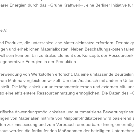
er Energien durch das »Grüne Kraftwerk«, eine Berliner Initiative für 
e.V.
 und Produkte, die unterschiedliche Materialeinsätze erfordern. Der s
ngen und erheblichen Materialkosten. Neben Beschaffungskosten fallen
oll sein können. Ein zentrales Element des Konzepts der Ressourcenkrei
regenerativer Energien in der Produktion.
erwendung von Werkstoffen erforscht. Da eine umfassende Beurteilung
 zum Materialvergleich entwickelt. Um den Austausch mit anderen Unt
estellt. Die Möglichkeit zur unternehmensinternen und externen Mit- un
so eine effizientere Ressourcennutzung ermöglichen. Die Daten des »G
ifische Anwendungsmöglichkeiten und automatisierte Bewertungsinstrume
ngen von Materialien mithilfe von Midpoint-Indikatoren wird basiere
aten zur Einspeisung und zum Verbrauch erneuerbarer Energien ermögl
naus werden die fortlaufenden Maßnahmen der beteiligten Unternehmen z