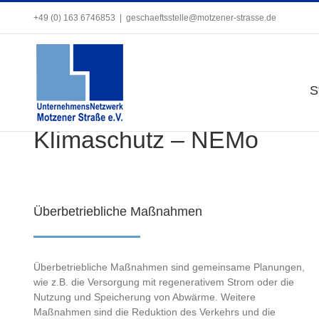
Zum
+49 (0) 163 6746853
+49 (0) 163 6746853
|
|
geschaeftsstelle@motzener-strasse.de
geschaeftsstelle@motzener-strasse.de
Inhalt
springen
S
S
Klimaschutz – NEMo
Überbetriebliche Maßnahmen
Überbetriebliche Maßnahmen sind gemeinsame Planungen,
wie z.B. die Versorgung mit regenerativem Strom oder die
Nutzung und Speicherung von Abwärme. Weitere
Maßnahmen sind die Reduktion des Verkehrs und die