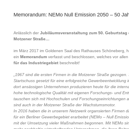
Memorandum: NEMo Null Emission 2050 – 50 Jah
Anlässlich der
Jubiläumsveranstaltung zum 50. Geburtstag 
Motzener Straße…
im März 2017 im Goldenen Saal des Rathauses Schöneberg, ha
ein
Memorandum
verfasst und beschlossen, welches vor alle
für das Industriegebiet
beschreibt!
„1967 sind die ersten Firmen in die Motzener Straße gezogen.
Startschuss gesetzt für eine erfolgreiche Gewerbeentwicklung i
dort ansässigen Unternehmen produzieren heute für die interna
hohe technologische Qualität mit eigenen Forschungs- und Entw
tauschen sich mit Hochschulen und Forschungseinrichtungen au
sind auch in der Motzener Straße der Wachstumsmotor.
In 2016 haben die in unserem Netzwerk organsierten Firmen da
für ein Berliner Gewerbegebiet erarbeitet (NEMo – Null Emissi
mit der Umsetzung vieler Maßnahmen begonnen. Mit NEMo sin