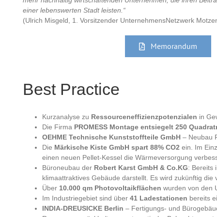
mehr nachhaltig wirtschaftenden Unternehmen, die ihren Beitrag 
einer lebenswerten Stadt leisten.“
(Ulrich Misgeld, 1. Vorsitzender UnternehmensNetzwerk Motzen
Memorandum
Best Practice
Kurzanalyse zu
Ressourceneffizienzpotenzialen
in Ge
Die Firma
PROMESS Montage
entsiegelt 250 Quadrat
OEHME Technische Kunststoffteile GmbH
– Neubau F
Die
Märkische Kiste GmbH
spart
88% CO2
ein. Im Ein
einen neuen Pellet-Kessel die Wärmeversorgung verbess
Büroneubau der
Robert Karst GmbH & Co.KG
: Bereits
klimaattraktives Gebäude darstellt. Es wird zukünftig 
Über
10.000 qm Photovoltaikflächen
wurden von den Un
Im Industriegebiet sind über
41 Ladestationen
bereits e
INDIA-DREUSICKE Berlin
– Fertigungs- und Bürogebä