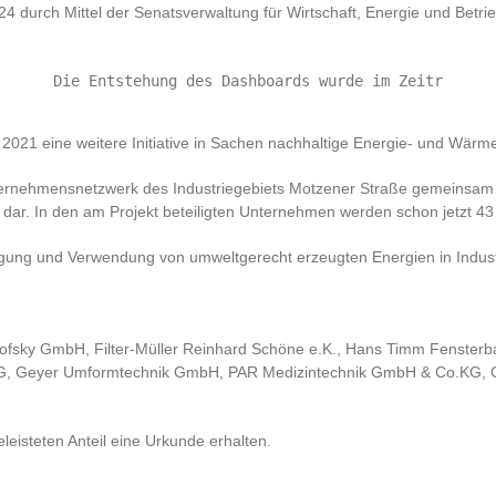
 durch Mittel der Senatsverwaltung für Wirtschaft, Energie und Betri
Die Entstehung des Dashboards wurde im Zeitr
21 eine weitere Initiative in Sachen nachhaltige Energie- und Wärme
ternehmensnetzwerk des Industriegebiets Motzener Straße gemeinsa
it dar. In den am Projekt beteiligten Unternehmen werden schon jetzt 4
ugung und Verwendung von umweltgerecht erzeugten Energien in Industr
ofsky GmbH, Filter-Müller Reinhard Schöne e.K., Hans Timm Fenste
.KG, Geyer Umformtechnik GmbH, PAR Medizintechnik GmbH & Co.KG,
eisteten Anteil eine Urkunde erhalten.