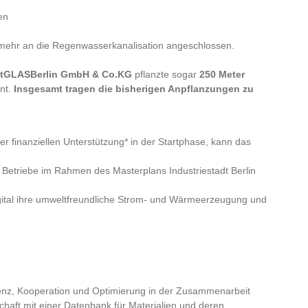
en
ht mehr an die Regenwasserkanalisation angeschlossen.
ltGLASBerlin GmbH & Co.KG
pflanzte sogar
250 Meter
ant.
I
nsgesamt tragen die bisherigen Anpflanzungen zu
 finanziellen Unterstützung* in der Startphase, kann das
 Betriebe im Rahmen des Masterplans Industriestadt Berlin
ital ihre umweltfreundliche Strom- und Wärmeerzeugung und
parenz, Kooperation und Optimierung in der Zusammenarbeit
haft mit einer Datenbank für Materialien und deren