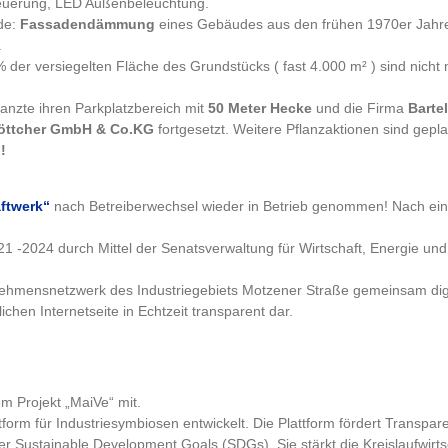
euerung, LED Außenbeleuchtung.
de:
Fassadendämmung
eines Gebäudes aus den frühen 1970er Jahr
.
% der versiegelten Fläche des Grundstücks ( fast 4.000 m² ) sind nic
lanzte ihren Parkplatzbereich mit
50 Meter Hecke
und die Firma
Barte
öttcher GmbH & Co.KG
fortgesetzt. Weitere Pflanzaktionen sind gepl
!
ftwerk“
nach Betreiberwechsel wieder in Betrieb genommen! Nach einer
 -2024 durch Mittel der Senatsverwaltung für Wirtschaft, Energie und
nehmensnetzwerk des Industriegebiets Motzener Straße gemeinsam dig
ichen Internetseite in Echtzeit transparent dar.
m Projekt „MaiVe“ mit.
ttform für Industriesymbiosen entwickelt. Die Plattform fördert Trans
Sustainable Development Goals (SDGs). Sie stärkt die Kreislaufwirtsc