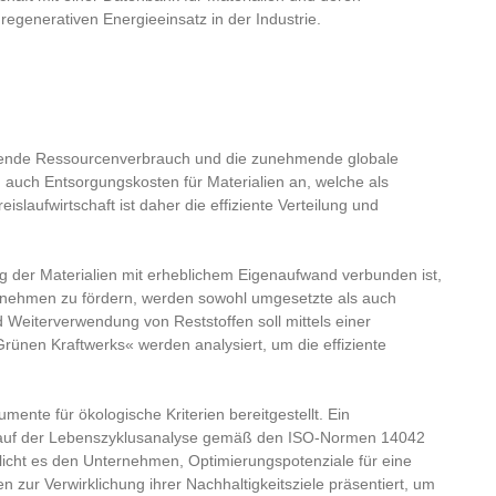
regenerativen Energieeinsatz in der Industrie.
teigende Ressourcenverbrauch und die zunehmende globale
 auch Entsorgungskosten für Materialien an, welche als
slaufwirtschaft ist daher die effiziente Verteilung und
 der Materialien mit erheblichem Eigenaufwand verbunden ist,
ernehmen zu fördern, werden sowohl umgesetzte als auch
d Weiterverwendung von Reststoffen soll mittels einer
rünen Kraftwerks« werden analysiert, um die effiziente
nte für ökologische Kriterien bereitgestellt. Ein
nd auf der Lebenszyklusanalyse gemäß den ISO-Normen 14042
icht es den Unternehmen, Optimierungspotenziale für eine
ur Verwirklichung ihrer Nachhaltigkeitsziele präsentiert, um