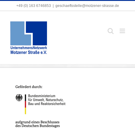
Zum
+49 (0) 163 6746853
+49 (0) 163 6746853
|
|
geschaeftsstelle@motzener-strasse.de
geschaeftsstelle@motzener-strasse.de
Inhalt
springen
BMUB_gefoe