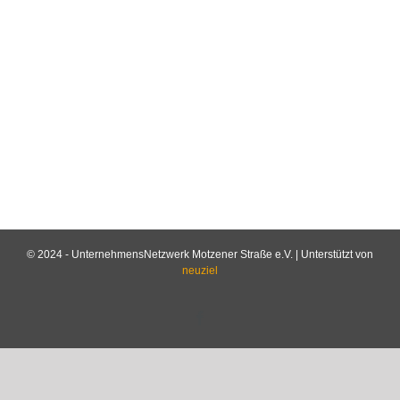
© 2024 - UnternehmensNetzwerk Motzener Straße e.V. | Unterstützt von
neuziel
Facebook