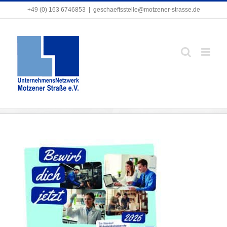
Zum
+49 (0) 163 6746853
+49 (0) 163 6746853
|
|
geschaeftsstelle@motzener-strasse.de
geschaeftsstelle@motzener-strasse.de
Inhalt
springen
20260211_A4_titelbild_final