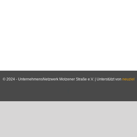
© 2024 - UnternehmensNetzwerk Motzener Straße e.V. | Unterstützt von
neuziel
Facebook