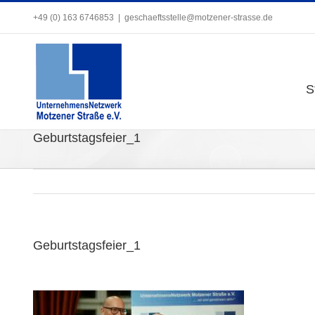
Zum
+49 (0) 163 6746853
+49 (0) 163 6746853
|
|
geschaeftsstelle@motzener-strasse.de
geschaeftsstelle@motzener-strasse.de
Inhalt
springen
S
S
Geburtstagsfeier_1
Geburtstagsfeier_1