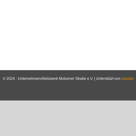
© 2024 - UnternehmensNetzwerk Motzener Straße e.V. | Unterstützt von
neuziel
Facebook