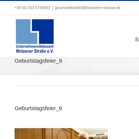
Zum
+49 (0) 163 6746853
+49 (0) 163 6746853
|
|
geschaeftsstelle@motzener-strasse.de
geschaeftsstelle@motzener-strasse.de
Inhalt
springen
S
S
Geburtstagsfeier_9
Geburtstagsfeier_9