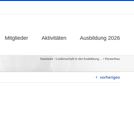
Mitglieder
Mitglieder
Aktivitäten
Aktivitäten
Ausbildung 2026
Ausbildung 2026
Startseite
Leidenschaft in der Ausbildung…
Klosterfrau
vorheriges