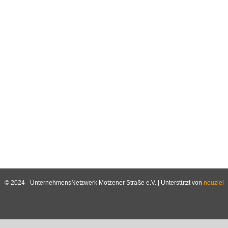
© 2024 - UnternehmensNetzwerk Motzener Straße e.V. | Unterstützt von
neuziel
Facebook