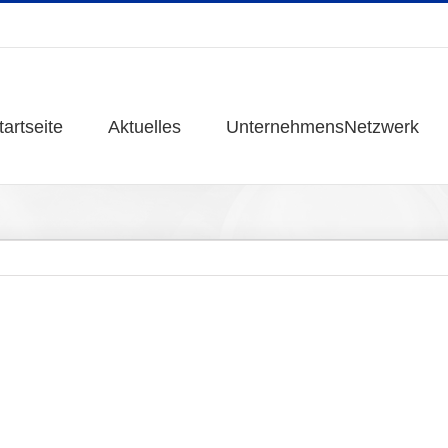
tartseite
tartseite
Aktuelles
Aktuelles
UnternehmensNetzwerk
UnternehmensNetzwerk