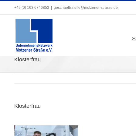
Zum
+49 (0) 163 6746853
+49 (0) 163 6746853
|
|
geschaeftsstelle@motzener-strasse.de
geschaeftsstelle@motzener-strasse.de
Inhalt
springen
S
S
Klosterfrau
Klosterfrau