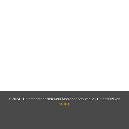
© 2024 - UnternehmensNetzwerk Motzener Straße e.V. | Unterstützt von
neuziel
Facebook