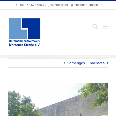
Zum
+49 (0) 163 6746853
+49 (0) 163 6746853
|
|
geschaeftsstelle@motzener-strasse.de
geschaeftsstelle@motzener-strasse.de
Inhalt
springen
Mach Dein Ding – Bezirklicher Aktionstag!
vorheriges
nächstes
Zeige
grösseres
Bild