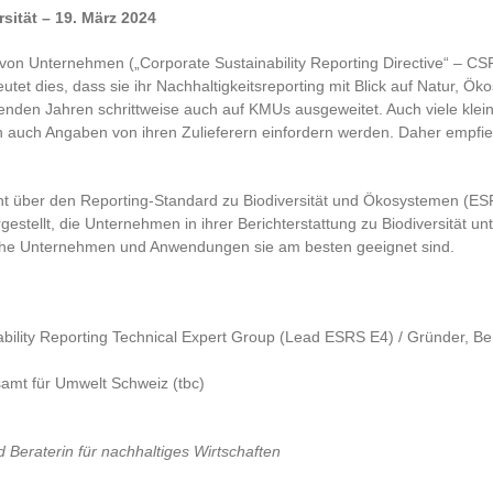
sität – 19. März 2024
tung von Unternehmen („Corporate Sustainability Reporting Directive“
eutet dies, dass sie ihr Nachhaltigkeitsreporting mit Blick auf Natur,
enden Jahren schrittweise auch auf KMUs ausgeweitet. Auch viele klei
ch auch Angaben von ihren Zulieferern einfordern werden. Daher empfieh
icht über den Reporting-Standard zu Biodiversität und Ökosystemen (
estellt, die Unternehmen in ihrer Berichterstattung zu Biodiversität 
elche Unternehmen und Anwendungen sie am besten geeignet sind.
ability Reporting Technical Expert Group (Lead ESRS E4) / Gründer, B
samt für Umwelt Schweiz (tbc)
d Beraterin für nachhaltiges Wirtschaften