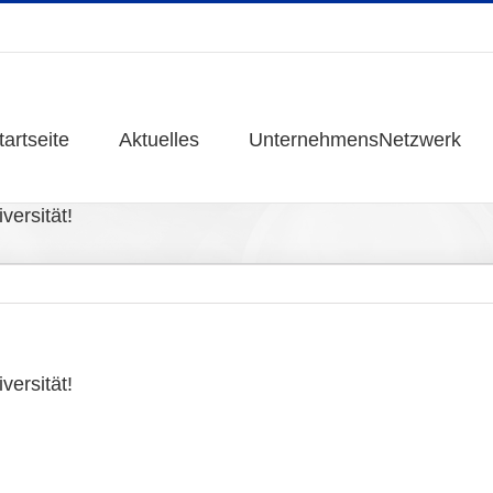
tartseite
tartseite
Aktuelles
Aktuelles
UnternehmensNetzwerk
UnternehmensNetzwerk
versität!
versität!