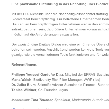
Eine praxisnahe Einführung in das Reporting über Biodiver
Mit der EU- Richtlinie über die Nachhaltigkeitsberichterstat
Biodiversität berichtspflichtig. Für betroffene Unternehmen bed
Die Zahl an berichtspflichtigen Unternehmen wird in den komm
indirekt betroffen sein, da größere Unternehmen voraussichtli
möglich auf die Anforderungen einzustellen.
Der zweistündige Digitale Dialog wird eine einführende Übers
betroffen sein werden. Anschließend werden konkrete Tools vorg
gezeigt, wie die verschiedenen Tools funktionieren und für w
Referent*innen:
Philippe Youssef Garduño Diaz
, Mitglied der EFRAG Sustain
Maria Walsh
, Biodiversity Risk Filter Manager, WWF (tbc)
Dr. Juliet Blum
, Scientific Advisor Sustainable Finance, Bunde
Tobias Wildner
, Co-Founder, kuyua
Moderation:
Tina Teucher
, Speakerin, Moderatorin, Autorin un