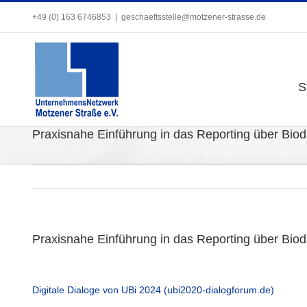
Zum
+49 (0) 163 6746853
+49 (0) 163 6746853
|
|
geschaeftsstelle@motzener-strasse.de
geschaeftsstelle@motzener-strasse.de
Inhalt
springen
S
S
Praxisnahe Einführung in das Reporting über Biodi
Praxisnahe Einführung in das Reporting über Biodi
Digitale Dialoge von UBi 2024 (ubi2020-dialogforum.de)