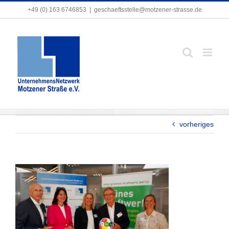
Zum
+49 (0) 163 6746853
+49 (0) 163 6746853
|
|
geschaeftsstelle@motzener-strasse.de
geschaeftsstelle@motzener-strasse.de
Inhalt
springen
vorheriges