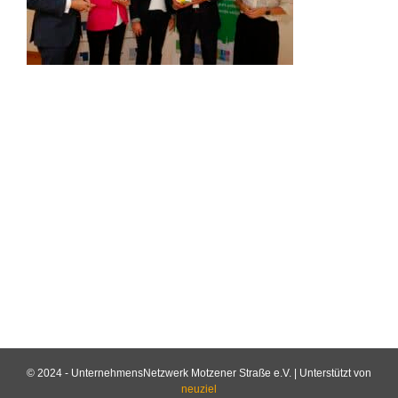
© 2024 - UnternehmensNetzwerk Motzener Straße e.V. | Unterstützt von
neuziel