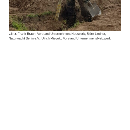
v.l.n.r. Frank Braun, Vorstand UnternehmensNetzwerk; Björn Lindner,
Naturwacht Berlin e.V.; Ulrich Misgeld, Vorstand UnternehmensNetzwerk