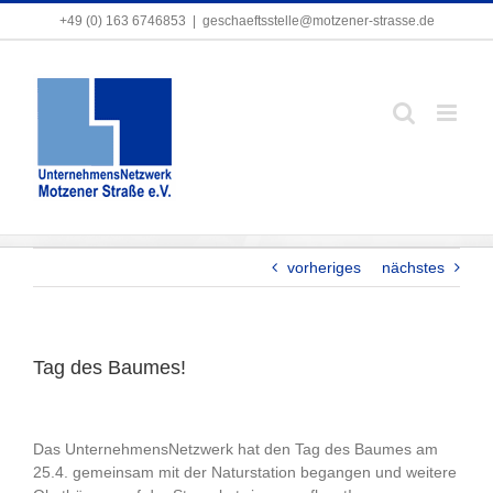
Zum
+49 (0) 163 6746853
+49 (0) 163 6746853
|
|
geschaeftsstelle@motzener-strasse.de
geschaeftsstelle@motzener-strasse.de
Inhalt
springen
Tag des Baumes!
vorheriges
nächstes
Tag des Baumes!
Das UnternehmensNetzwerk hat den Tag des Baumes am
25.4. gemeinsam mit der Naturstation begangen und weitere