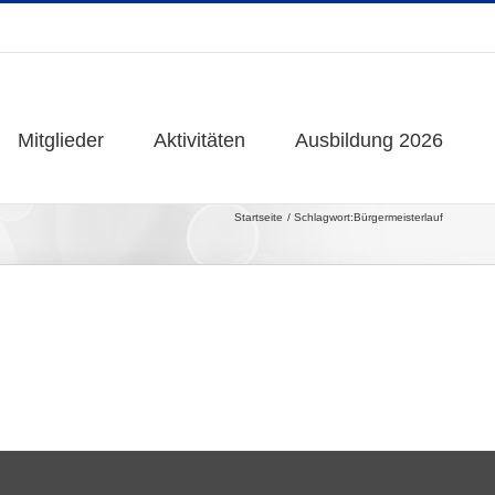
Mitglieder
Mitglieder
Aktivitäten
Aktivitäten
Ausbildung 2026
Ausbildung 2026
Startseite
Schlagwort:
Bürgermeisterlauf