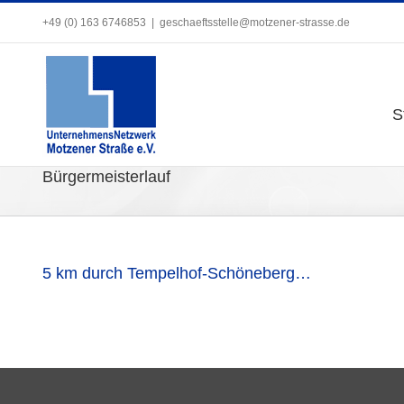
Zum
+49 (0) 163 6746853
+49 (0) 163 6746853
|
|
geschaeftsstelle@motzener-strasse.de
geschaeftsstelle@motzener-strasse.de
Inhalt
springen
S
S
Bürgermeisterlauf
5 km durch Tempelhof-Schöneberg…