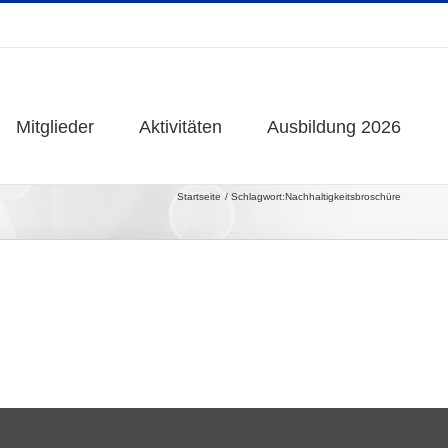
Mitglieder
Mitglieder
Aktivitäten
Aktivitäten
Ausbildung 2026
Ausbildung 2026
Startseite
Schlagwort:
Nachhaltigkeitsbroschüre