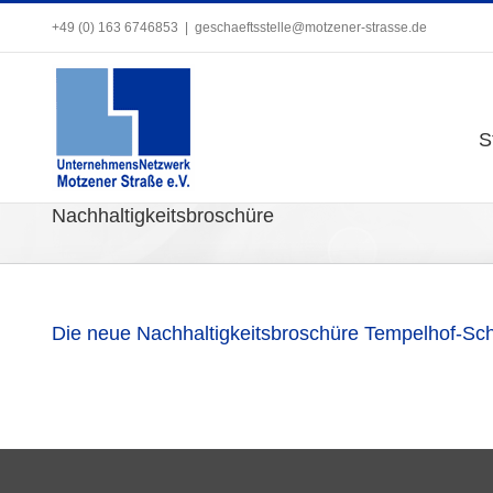
Zum
+49 (0) 163 6746853
+49 (0) 163 6746853
|
|
geschaeftsstelle@motzener-strasse.de
geschaeftsstelle@motzener-strasse.de
Inhalt
springen
S
S
Nachhaltigkeitsbroschüre
Die neue Nachhaltigkeitsbroschüre Tempelhof-Sch