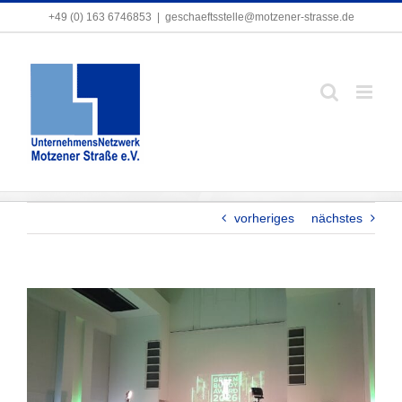
Zum
+49 (0) 163 6746853
+49 (0) 163 6746853
|
|
geschaeftsstelle@motzener-strasse.de
geschaeftsstelle@motzener-strasse.de
Inhalt
springen
3. Platz beim Green Buddy Award 2026!
vorheriges
nächstes
Zeige
grösseres
Bild