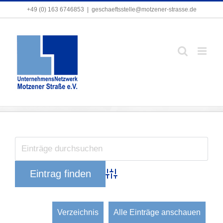
Zum
+49 (0) 163 6746853
+49 (0) 163 6746853
|
|
geschaeftsstelle@motzener-strasse.de
geschaeftsstelle@motzener-strasse.de
Inhalt
springen
Holz
Zeige
grösseres
Bild
Advanced Search
Verzeichnis
Alle Einträge anschauen