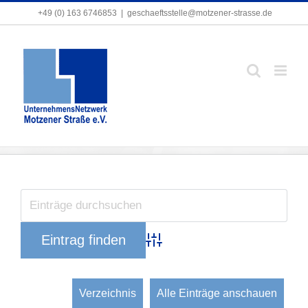
Zum
+49 (0) 163 6746853
+49 (0) 163 6746853
|
|
geschaeftsstelle@motzener-strasse.de
geschaeftsstelle@motzener-strasse.de
Inhalt
springen
Maschinenbau
Zeige
grösseres
Bild
Advanced Search
Verzeichnis
Alle Einträge anschauen