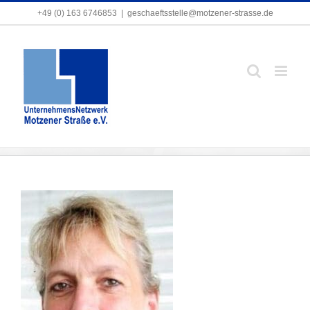
Zum
+49 (0) 163 6746853
+49 (0) 163 6746853
|
|
geschaeftsstelle@motzener-strasse.de
geschaeftsstelle@motzener-strasse.de
Inhalt
springen
Gabriele Isenberg-Holm