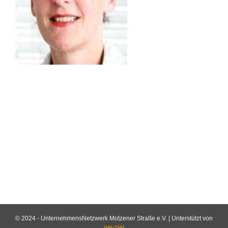
© 2024 - UnternehmensNetzwerk Motzener Straße e.V. | Unterstützt von
neuziel