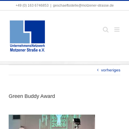
Zum
+49 (0) 163 6746853
+49 (0) 163 6746853
|
|
geschaeftsstelle@motzener-strasse.de
geschaeftsstelle@motzener-strasse.de
Inhalt
springen
Green Buddy Award
vorheriges
Green Buddy Award